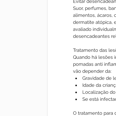
Evitar desencadea
Suor, perfumes, ba
alimentos, ácaros, 
dermatite atópica, e
avaliado individual
desencadeantes rele
Tratamento das les
Quando há lesões in
pomadas anti infla
vão depender da:
Gravidade de l
Idade da crian
Localização do
Se está infect
O tratamento para d