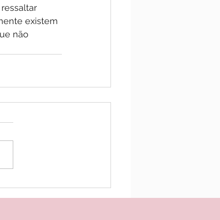
ressaltar 
mente existem 
que não 