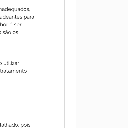
inadequados, 
cadeantes para 
hor é ser 
s são os 
utilizar 
tratamento 
talhado, pois 