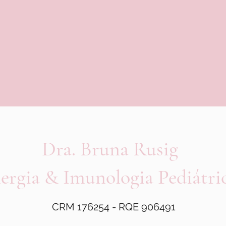
Dra. Bruna Rusig
ergia & Imunologia Pediátri
CRM 176254 - RQE 906491